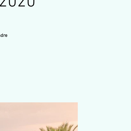
 2020
ndre