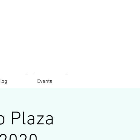
log
Events
o Plaza