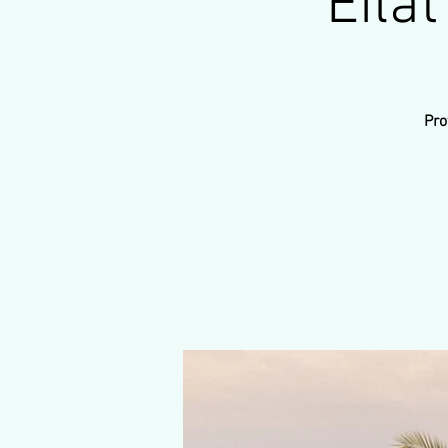
Eila
Pro