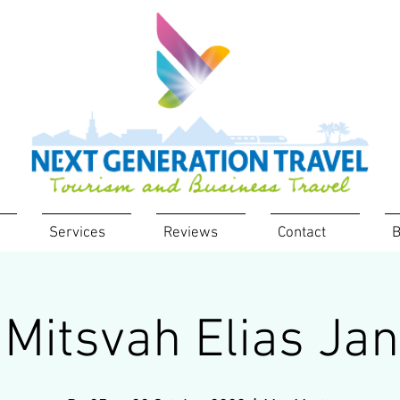
Services
Reviews
Contact
B
 Mitsvah Elias Jan